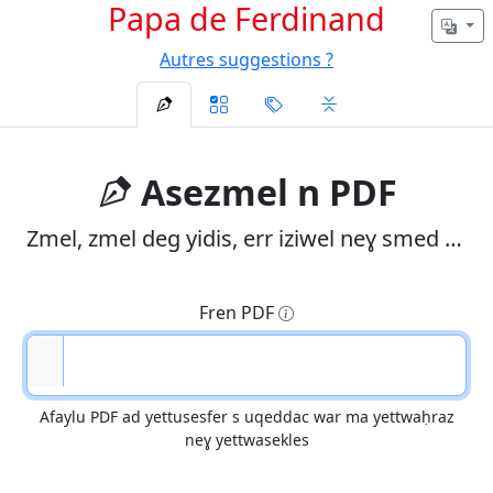
Papa de Ferdinand
Autres suggestions ?
Asezmel n PDF
Zmel, zmel deg yidis, err iziwel neɣ smed isemli
Fren PDF
Afaylu PDF ad yettusesfer s uqeddac war ma yettwaḥraz
neɣ yettwasekles