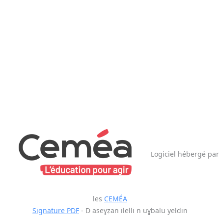
Logiciel hébergé par
les
CEMÉA
Signature PDF
- D aseɣẓan ilelli n uɣbalu yeldin